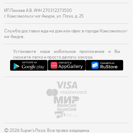
ИП Пинаев А.В. ИНН 270312273500
г. Комсомольск-на-Амуре, ул. Лазо, д. 25
Служба доставки еды на дом или офис в городе Комсомольск-
на-Амуре.
Установите наше мобильное приложение и Вы
сможете легко и просто делать заказы.
© 2026 Super's Pizza. Все права защищены.