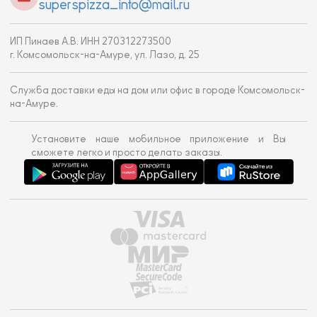
superspizza_info@mail.ru
ИП Пинаев А.В. ИНН 270312273500
г. Комсомольск-на-Амуре, ул. Лазо, д. 25
Служба доставки еды на дом или офис в городе Комсомольск-
на-Амуре.
Установите наше мобильное приложение и Вы
сможете легко и просто делать заказы.