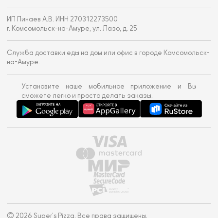
ИП Пинаев А.В. ИНН 270312273500
г. Комсомольск-на-Амуре, ул. Лазо, д. 25
Служба доставки еды на дом или офис в городе Комсомольск-
на-Амуре.
Установите наше мобильное приложение и Вы
сможете легко и просто делать заказы.
© 2026 Super's Pizza. Все права защищены.