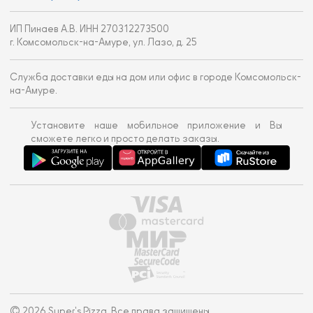
ИП Пинаев А.В. ИНН 270312273500
г. Комсомольск-на-Амуре, ул. Лазо, д. 25
Служба доставки еды на дом или офис в городе Комсомольск-
на-Амуре.
Установите наше мобильное приложение и Вы
сможете легко и просто делать заказы.
© 2026 Super's Pizza. Все права защищены.