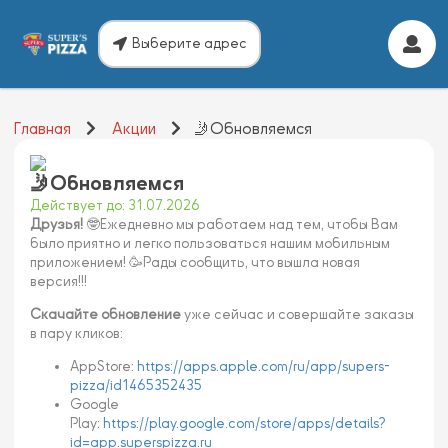
Выберите адрес
Главная
Акции
🤳Обновляемся
🤳Обновляемся
Действует до: 31.07.2026
Друзья!
🤓Ежедневно мы работаем над тем, чтобы Вам
было приятно и легко пользоваться нашим мобильным
приложением! 🥳Рады сообщить, что вышла новая
версия!!!
Скачайте обновление
уже сейчас и совершайте заказы
в пару кликов:
AppStore:
https://apps.apple.com/ru/app/supers-
pizza/id1465352435
Google
Play:
https://play.google.com/store/apps/details?
id=app.superspizza.ru