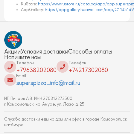
RuStore:
https://www.rustore.ru/catalog/app/app.superspiz
AppGallery:
https://appgallery.huawei.com/app/C114514
Акции
Условия доставки
Способы оплаты
Напишите нам
Телефон
Телефон
+79638202080
+74217302080
Email
superspizza_info@mail.ru
ИП Пинаев А.В. ИНН 270312273500
г. Комсомольск-на-Амуре, ул. Лазо, д. 25
Служба доставки еды на дом или офис в городе Комсомольск-
на-Амуре.