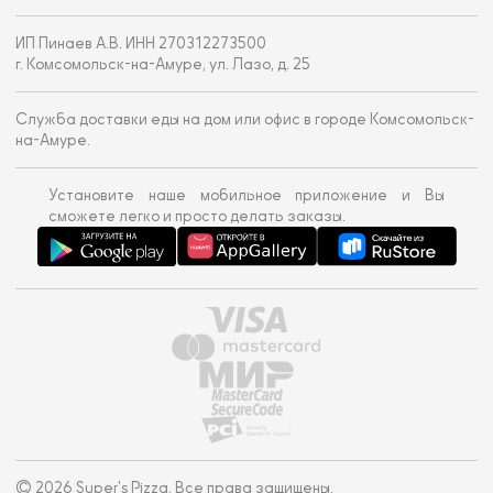
ИП Пинаев А.В. ИНН 270312273500
г. Комсомольск-на-Амуре, ул. Лазо, д. 25
Служба доставки еды на дом или офис в городе Комсомольск-
на-Амуре.
Установите наше мобильное приложение и Вы
сможете легко и просто делать заказы.
© 2026 Super's Pizza. Все права защищены.