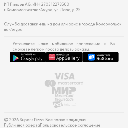
ИП Пинаев А.В. ИНН 270312273500
г. Комсомольск-на-Амуре, ул. Лазо, д. 25
Служба доставки еды на дом или офис в городе Комсомольск-
на-Амуре.
Установите наше мобильное приложение и Вы
сможете легко и просто делать заказы.
© 2026 Super's Pizza. Все права защищены.
Публичная оферта
Пользовательское соглашение