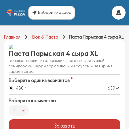
Выберите адрес
Главная
Вок & Паста
Паста Пармская 4 сыра XL
Паста Пармская 4 сыра XL
Большая порция итальянских спагетти с ветчиной,
помидорами черри под сливочным соусом и четырьмя
видами сыра
Выберите один из вариантов
480 г
639
Выберите количество
1
Заказать