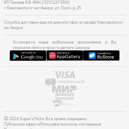
ИП Пинаев А.В. ИНН 270312273500
г. Комсомольск-на-Амуре, ул. Лазо, д. 25
Служба доставки еды на дом или офис в городе Комсомольск-
на-Амуре.
Установите наше мобильное приложение и Вы
сможете легко и просто делать заказы.
© 2026 Super's Pizza. Все права защищены.
Публичная оферта
Пользовательское соглашение