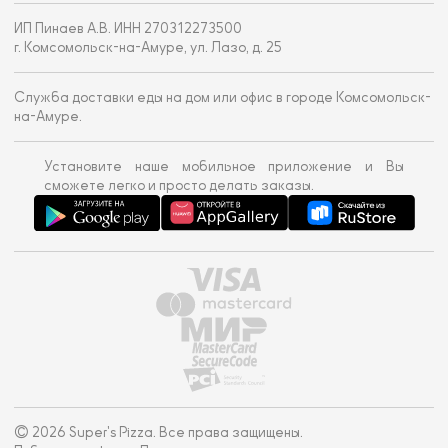
ИП Пинаев А.В. ИНН 270312273500
г. Комсомольск-на-Амуре, ул. Лазо, д. 25
Служба доставки еды на дом или офис в городе Комсомольск-
на-Амуре.
Установите наше мобильное приложение и Вы
сможете легко и просто делать заказы.
© 2026 Super's Pizza. Все права защищены.