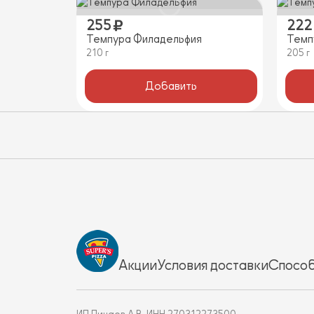
255
222
Темпура Филадельфия
Темп
210 г
205 г
Добавить
Акции
Условия доставки
Способ