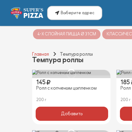
Выберите адрес
4-Х СЛОЙНАЯ ПИЦЦА Ø 31СМ
КЛАССИЧЕС
Главная
Темпура роллы
Темпура роллы
145
185
Ролл с копченым цыпленком
Ролл
200 г
200 г
Добавить