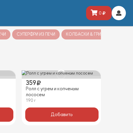
0
ЕЧИ
СУПЕРФРИ ИЗ ПЕЧИ
КОЛБАСКИ & ГРИЛЬ
ВОК & 
359
Ролл с угрем и копченым
лососем
190 г
Добавить